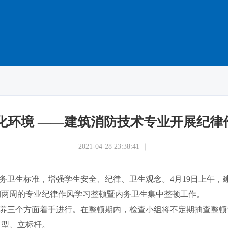
优化环境 ——建筑消防技术专业开展纪律
2021-04-28 23:38:41 ｜
卫生标准，增强学生安全、纪律、卫生观念。4月19日上午，
为期两周的专业纪律作风学习整顿暨内务卫生集中整顿工作。
三个方面着手进行。在整顿期内，检查小组将不定期抽查整顿
典型、立标杆。