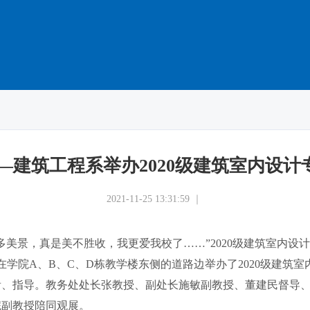
—建筑工程系举办2020级建筑室内设
2021-11-25 13:31:59 ｜
多美景，真是美不胜收，我更爱我校了……”2020级建筑室内设
学院A、B、C、D栋教学楼东侧的道路边举办了2020级建筑
看、指导。教务处处长张教授、副处长施敏副教授、董建民督导
妮副教授陪同观展。