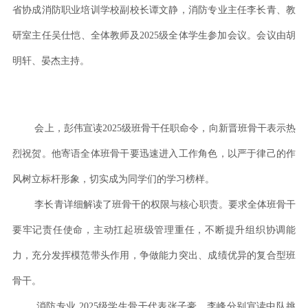
省协成消防职业培训学校副校长谭文静，消防专业主任李长青、教
研室主任吴仕恺、全体教师及2025级全体学生参加会议。会议由胡
明轩、晏杰主持。
会上，彭伟宣读2025级班骨干任职命令，向新晋班骨干表示热
烈祝贺。他寄语全体班骨干要迅速进入工作角色，以严于律己的作
风树立标杆形象，切实成为同学们的学习榜样。
李长青详细解读了班骨干的权限与核心职责。要求全体班骨干
要牢记责任使命，主动扛起班级管理重任，不断提升组织协调能
力，充分发挥模范带头作用，争做能力突出、成绩优异的复合型班
骨干。
消防专业 2025级学生骨干代表张子豪、李峰分别宣读中队挑